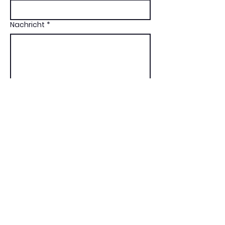
Nachricht
*
Nachricht senden
Impressum
Artem Bakman
Eisenbahnstr. 5
54295 Trier
Renata Novaes
Am Weidengraben 56